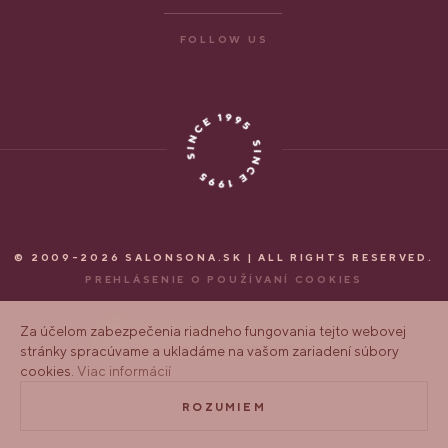
FOLLOW US
© 2009-2026 SALONSONA.SK | ALL RIGHTS RESERVED.
PREHLÁSENIE O POUŽÍVANÍ COOKIES
Za účelom zabezpečenia riadneho fungovania tejto webovej
WEBSTRÁNKA OD ART4WEB
stránky spracúvame a ukladáme na vašom zariadení súbory
cookies.
Viac informácií
ROZUMIEM