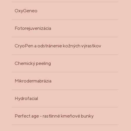
OxyGeneo
Fotorejuvenizácia
CryoPen a odstránenie kožných výrastkov
Chemický peeling
Mikrodermabrázia
Hydrofacial
Perfect age - rastlinné kmeňové bunky