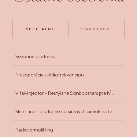
ŠPECIÁLNE
ŠTANDARDNÉ
Sezónne ošetrenia
Mesoporácia s rádiofrekvenciou
Vital-Injector - Restylane Skinboosters pre hĺbkovú hydratáciu pokožky
Skin-Line - ošetrenie rozšírených cievok na tvári
Radiotermolifting